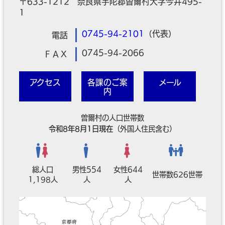
〒633-1212 奈良県宇陀郡曽爾村大字今井495-
1
0745-94-2101
（代表）
電話
0745-94-2066
ＦＡＸ
アクセス
各課のご案
メール
内
曽爾村の人口世帯数
令和8年8月1日現在
（外国人住民含む）
総人口
男性554
女性644
世帯数626世帯
1,198人
人
人