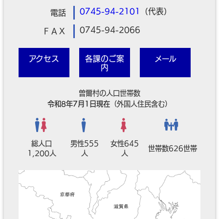
0745-94-2101
（代表）
電話
0745-94-2066
ＦＡＸ
アクセス
各課のご案
メール
内
曽爾村の人口世帯数
令和8年7月1日現在
（外国人住民含む）
総人口
男性555
女性645
世帯数626世帯
1,200人
人
人