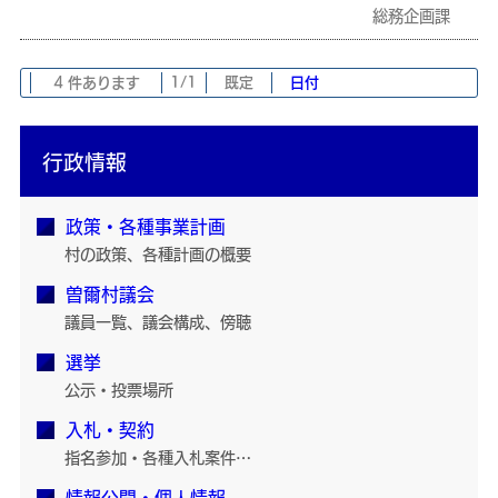
総務企画課
4 件あります
1/1
既定
日付
行政情報
政策・各種事業計画
村の政策、各種計画の概要
曽爾村議会
議員一覧、議会構成、傍聴
選挙
公示・投票場所
入札・契約
指名参加・各種入札案件…