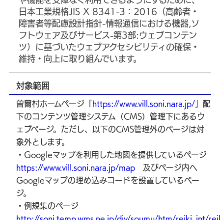
日本工業規格JIS X 8341-3：2016（高齢者・
障害者等配慮設計指針-情報通信における機器,ソ
フトウェア及びサービス-第3部:ウェブコンテン
ツ）に基づいたウェブアクセシビリティの確保・
維持・向上に取り組んでいます。
対象範囲
曽爾村ホームページ「
https://www.vill.soni.nara.jp/
」配
下のコンテンツ管理システム（CMS）管理下にあるウ
ェブページ。ただし、以下のCMS管理外のページは対
象外とします。
・Googleマップを利用した地図を提供しているページ
https://www.vill.soni.nara.jp/map
及びページ内へ
Googleマップの埋め込みコードを設置しているペー
ジ。
・例規集のページ
http://soni.temp.wms.ne.jp/div/soumu/htm/reiki_int/re