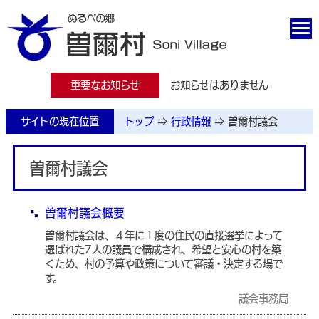
重要なお知らせ
お知らせはありません
サイトの現在位置
トップ
⇒
行政情報
⇒
曽爾村議会
曽爾村議会
曽爾村議会概要
曽爾村議会は、４年に１度の住民の直接選挙によって
選ばれた7人の議員で構成され、希望と安心の村を築
くため、村の予算や政策について審議・決定する場で
す。
議会事務局