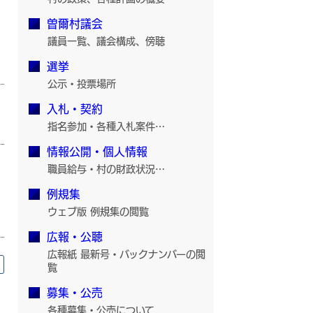
曽爾村議会
議員一覧、議会構成、傍聴
選挙
公示・投票場所
入札・契約
指名参加・各種入札案件…
情報公開・個人情報
職員給与・村の財政状況…
例規集
ウェブ版 例規集の閲覧
広報・公聴
広報紙 最新号・バックナンバーの閲
覧
募集・公売
各種募集・公売について