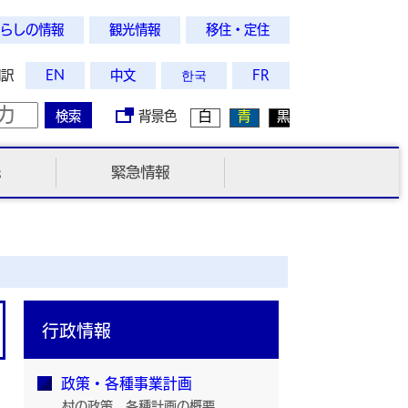
らしの情報
観光情報
移住・定住
翻訳
EN
中文
한국
FR
検索
背景色
白
青
黒
光
緊急情報
行政情報
政策・各種事業計画
村の政策、各種計画の概要