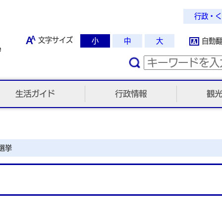
行政・く
文字サイズ
小
中
大
自動
生活ガイド
行政情報
観
選挙