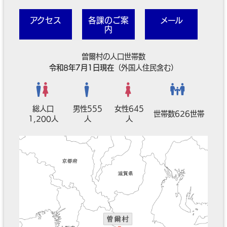
アクセス
各課のご案
メール
内
曽爾村の人口世帯数
令和8年7月1日現在
（外国人住民含む）
総人口
男性555
女性645
世帯数626世帯
1,200人
人
人