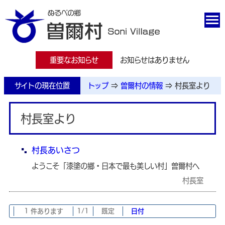
重要なお知らせ
お知らせはありません
サイトの現在位置
トップ
⇒
曽爾村の情報
⇒
村長室より
村長室より
村長あいさつ
ようこそ「漆塗の郷・日本で最も美しい村」曽爾村へ
村長室
1 件あります
1/1
既定
日付