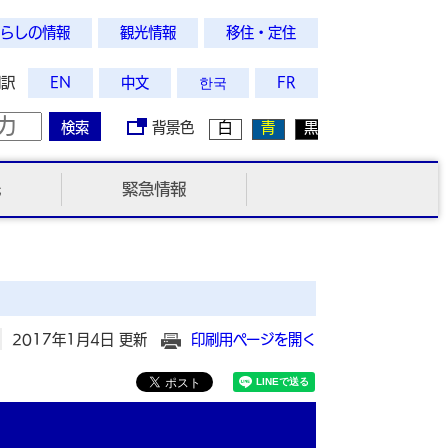
らしの情報
観光情報
移住・定住
翻訳
EN
中文
한국
FR
検索
背景色
白
青
黒
光
緊急情報
2017年1月4日 更新
印刷用ページを開く