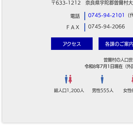
〒633-1212 奈良県宇陀郡曽爾村大
0745-94-2101
（
電話
0745-94-2066
ＦＡＸ
アクセス
各課のご案
曽爾村の人口世
令和8年7月1日現在
（外
総人口1,200人
男性555人
女性