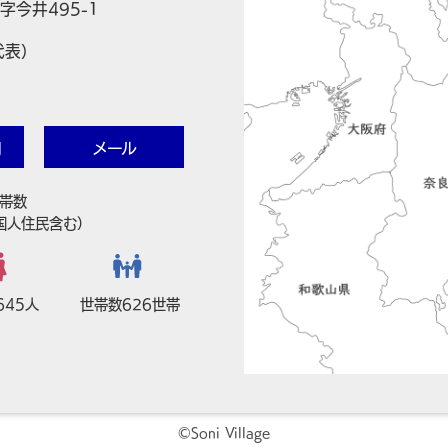
字今井495-1
代表）
内
メール
帯数
国人住民含む）
645人
世帯数626世帯
©Soni Village