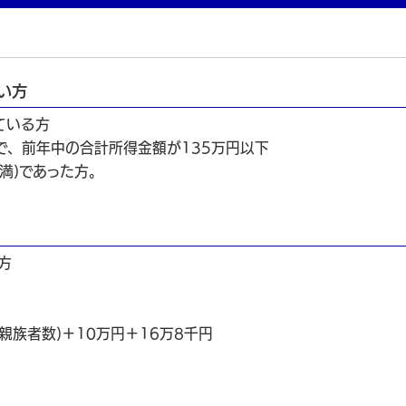
い方
ている方
で、前年中の合計所得金額が135万円以下
満)であった方。
方
親族者数)＋10万円＋16万8千円