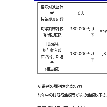
控除対象配偶
者
0人
扶養親族の数
均等割非課税
380,000円以
82
所得限度額
下
上記額を
給与収入額
930,000円以
1,
に算出した場
下
合
（相当額）
所得割の課税されない方
前年中の総所得金額等が次の金額以下の