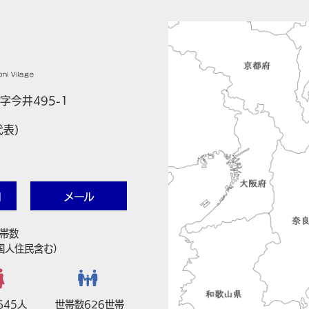
字今井495-1
代表）
内
メール
帯数
国人住民含む）
645人
世帯数626世帯