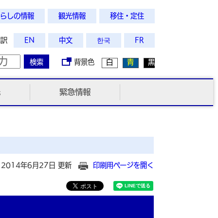
らしの情報
観光情報
移住・定住
翻訳
EN
中文
한국
FR
検索
背景色
白
青
黒
光
緊急情報
2014年6月27日 更新
印刷用ページを開く