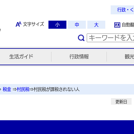
行政・く
文字サイズ
小
中
大
自動
生活ガイド
行政情報
観
⇒
税金
⇒
村民税
⇒
村民税が課税されない人
更新日