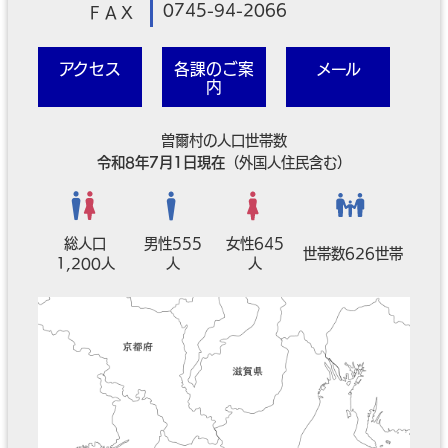
0745-94-2066
ＦＡＸ
アクセス
各課のご案
メール
内
曽爾村の人口世帯数
令和8年7月1日現在
（外国人住民含む）
総人口
男性555
女性645
世帯数626世帯
1,200人
人
人