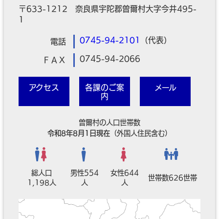
〒633-1212 奈良県宇陀郡曽爾村大字今井495-
1
0745-94-2101
（代表）
電話
0745-94-2066
ＦＡＸ
アクセス
各課のご案
メール
内
曽爾村の人口世帯数
令和8年8月1日現在
（外国人住民含む）
総人口
男性554
女性644
世帯数626世帯
1,198人
人
人