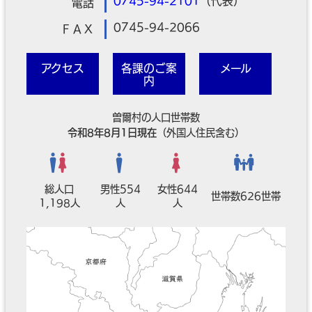
0745-94-2101
（代表）
電話
0745-94-2066
ＦＡＸ
アクセス
各課のご案
メール
内
曽爾村の人口世帯数
令和8年8月1日現在
（外国人住民含む）
総人口
男性554
女性644
世帯数626世帯
1,198人
人
人