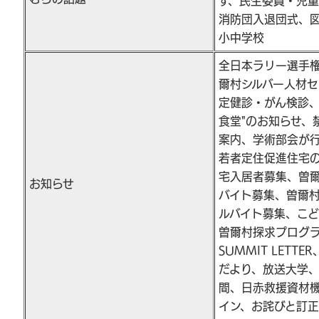
す、民生委員・児
消防団入退団式、
小中学校
全日本ラリー選手
爾村シルバー人材
定健診・がん検診、
食堂"のお知らせ、
案内、学術部会が
若者定住促進住宅
宅入居者募集、曽
お知らせ
バイト募集、曽爾村
ルバイト募集、こ
曽爾村探求プログ
SUMMIT LET
だより、放送大学
間、日赤救援資材
イン、お詫びと訂正