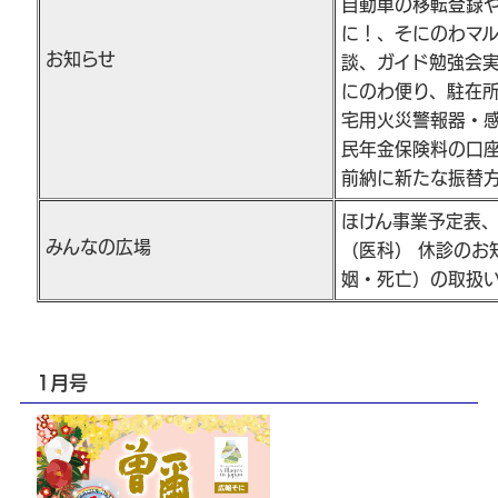
自動車の移転登録
に！、そにのわマ
お知らせ
談、ガイド勉強会実施
にのわ便り、駐在
宅用火災警報器・
民年金保険料の口
前納に新たな振替
ほけん事業予定表
みんなの広場
（医科） 休診のお
姻・死亡）の取扱
1月号