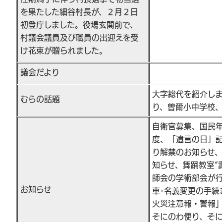
を果たした細谷村長が、２月２日
初登庁しました。役場玄関前で、
村議会議員及び職員の出迎えを受
け花束が贈られました。
議会だより
大字総代を紹介し
むらの話題
り、曽爾小中学校
自衛官募集、国民
度、「遺言の日」
り解禁のお知らせ
知らせ、舞踊教室”
師会の学術部会が
お知らせ
車･名義変更の手続
火災注意報・警報」
そにのわ便り、そにの