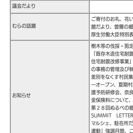
議会だより
ご寄付のお礼、花
むらの話題
館だより、曽爾の
厚生労働大臣特別
樹木等の伐採・剪
「既存木造住宅耐
住宅耐震改修事業
の事務の管理及び
差別をなくす村民集
ーオープン、夏期
護予防研修会、奈
お知らせ
金保険料について
第２８回ぬるべの
SUMMIT LET
マルシェ、駐在所
運動」強調月間、