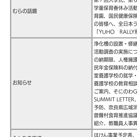
学童保育春休み活
むらの話題
育園、国民健康保
の皆様へ、全日本
「YUHO RALL
浄化槽の設置・修
活動調査の実施に
の納期限、人権擁
民年金保険料の納
堂養護学校の就学
お知らせ
養護学校の教育相
ご案内、そにのわG
SUMMIT LET
予防、奈良県広域
曽爾村食育推進協
紹介、教職員人事
ほけん事業予定表