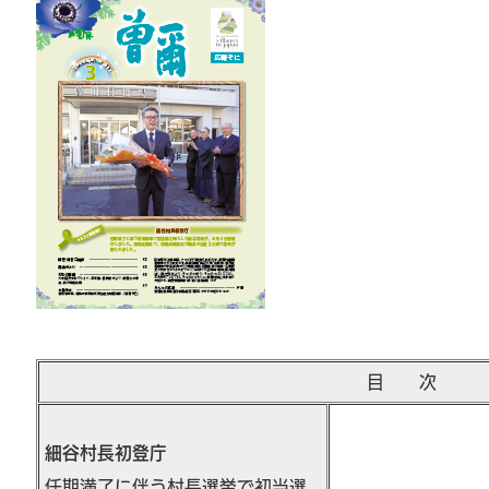
目 次
細谷村長初登庁
任期満了に伴う村長選挙で初当選