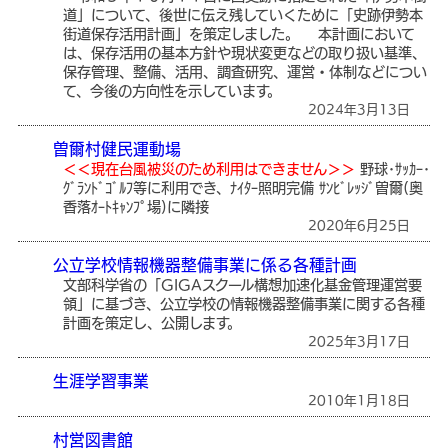
道」について、後世に伝え残していくために「史跡伊勢本
街道保存活用計画」を策定しました。 本計画において
は、保存活用の基本方針や現状変更などの取り扱い基準、
保存管理、整備、活用、調査研究、運営・体制などについ
て、今後の方向性を示しています。
2024年3月13日
曽爾村健民運動場
＜＜現在台風被災のため利用はできません＞＞
野球･ｻｯｶｰ･
ｸﾞﾗﾝﾄﾞｺﾞﾙﾌ等に利用でき、ﾅｲﾀｰ照明完備 ｻﾝﾋﾞﾚｯｼﾞ曽爾(奥
香落ｵｰﾄｷｬﾝﾌﾟ場)に隣接
2020年6月25日
公立学校情報機器整備事業に係る各種計画
文部科学省の「GIGAスクール構想加速化基金管理運営要
領」に基づき、公立学校の情報機器整備事業に関する各種
計画を策定し、公開します。
2025年3月17日
生涯学習事業
2010年1月18日
村営図書館