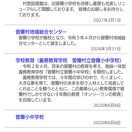
村営図書館は、旧曽爾小学校を改修し蔵書も充実しリニ
ューアルして開館しております。 皆様のお越しをお待ちし
ております。
2021年2月1日
曽爾村地域総合センター
曽爾小学校が廃校となり、令和５年４月から曽爾村地域総
合センターとして誕生しました。
2026年3月31日
学校教育（義務教育学校 曽爾村立曽爾小中学校）
令和２年４月、将来の曽爾村の教育を考え、施設一体型
義務教育学校「曽爾村立曽爾小中学校」を開校しました。
義務教育学校では、９年間の学びの中で、たくましく、
大きな夢を育て、曽爾村の未来を担う人材として成長して
くれることを願うとともに、この素晴らしい教育環境で曽
爾村でしかできない９年間の教育「オンリ―ワンの教育」
を目指しています。
2020年6月8日
曽爾小中学校
2020年6月8日