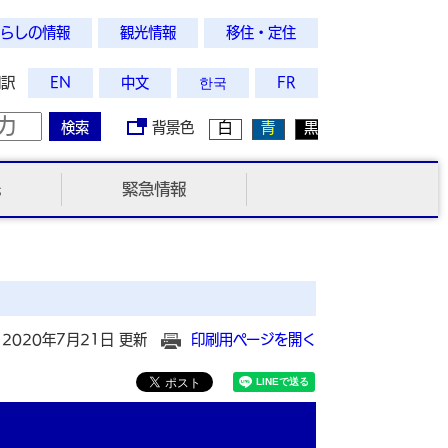
らしの情報
観光情報
移住・定住
翻訳
EN
中文
한국
FR
検索
背景色
白
青
黒
光
緊急情報
2020年7月21日 更新
印刷用ページを開く