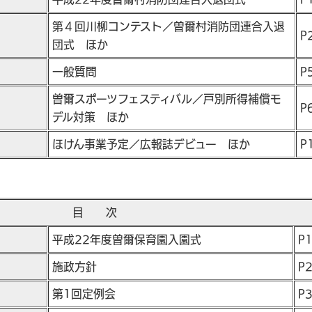
第４回川柳コンテスト／曽爾村消防団連合入退
P
団式 ほか
一般質問
P
曽爾スポーツフェスティバル／戸別所得補償モ
P
デル対策 ほか
ほけん事業予定／広報誌デビュー ほか
P
目 次
平成22年度曽爾保育園入園式
P
施政方針
P
第1回定例会
P