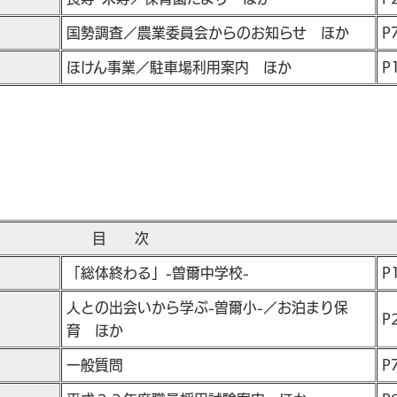
国勢調査／農業委員会からのお知らせ ほか
P
ほけん事業／駐車場利用案内 ほか
P
目 次
「総体終わる」-曽爾中学校-
P
人との出会いから学ぶ-曽爾小-／お泊まり保
P
育 ほか
一般質問
P