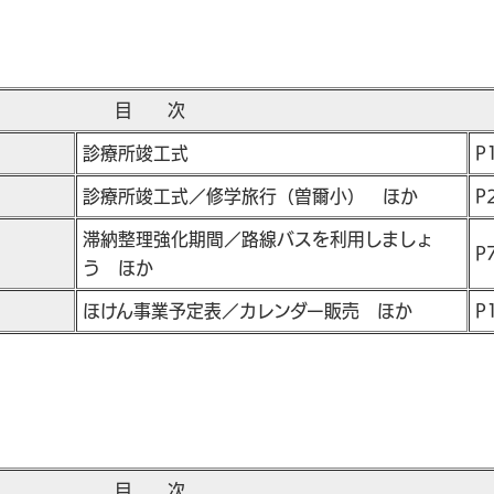
目 次
診療所竣工式
P
診療所竣工式／修学旅行（曽爾小） ほか
P
滞納整理強化期間／路線バスを利用しましょ
P
う ほか
ほけん事業予定表／カレンダー販売 ほか
P
目 次