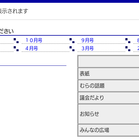
表示されます
ださい
１０月号
９月号
４月号
３月号
表紙
むらの話題
議会だより
お知らせ
みんなの広場