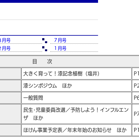
８月号
７月号
２月号
１月号
目 次
大きく育って！漆記念植樹（塩井）
P
漆シンポジウム ほか
P
一般質問
P
民生･児童委員改選／予防しよう！インフルエン
P
ザ ほか
ほけん事業予定表／年末年始のお知らせ ほか
P