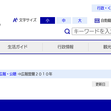
行政・く
文字サイズ
小
中
大
自動
生活ガイド
行政情報
観
広報・公聴
⇒
広報曽爾２０１０年
更新日