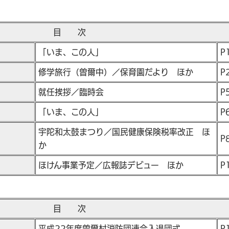
目 次
「いま、この人」
P
修学旅行（曽爾中）／保育園だより ほか
P
就任挨拶／臨時会
P
「いま、この人」
P
宇陀和太鼓まつり／国民健康保険税率改正 ほ
P
か
ほけん事業予定／広報誌デビュー ほか
P
目 次
平成22年度曽爾村消防団連合入退団式
P