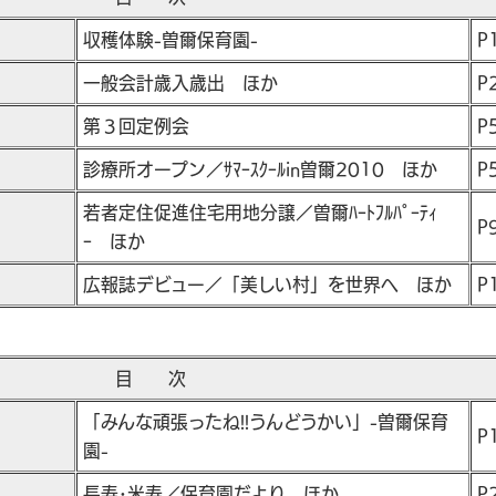
収穫体験-曽爾保育園-
P
一般会計歳入歳出 ほか
P
第３回定例会
P
診療所オープン／ｻﾏｰｽｸｰﾙin曽爾2010 ほか
P
若者定住促進住宅用地分譲／曽爾ﾊｰﾄﾌﾙﾊﾟｰﾃｨ
P
ｰ ほか
広報誌デビュー／「美しい村」を世界へ ほか
P
目 次
「みんな頑張ったね!!うんどうかい」-曽爾保育
P
園-
長寿･米寿／保育園だより ほか
P