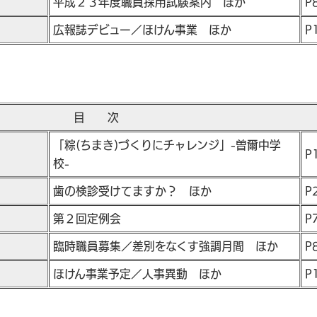
平成２３年度職員採用試験案内 ほか
P
広報誌デビュー／ほけん事業 ほか
P
目 次
「粽(ちまき)づくりにチャレンジ」-曽爾中学
P
校-
歯の検診受けてますか？ ほか
P
第２回定例会
P
臨時職員募集／差別をなくす強調月間 ほか
P
ほけん事業予定／人事異動 ほか
P