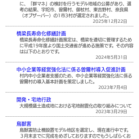
に、「群マネ」の検討を行うモデル地域の公募があり、選
考の結果、宇陀市、曽爾村、御杖村、東吉野村、奈良県
（オブザーバー）の1市3村が選定されました。
2025年12月22日
橋梁長寿命化修繕計画
橋梁長寿命化修繕計画策定は、橋梁を適切に管理するため
に平成19年度より国土交通省が進める施策です。その内容
は以下のとおりです。
2024年5月31日
中小企業等経営強化法に係る曽爾村導入促進計画
村内中小企業者支援のため、中小企業等経営強化法に係る
曽爾村の導入基本計画を策定しました。
2023年7月4日
開発・宅地行政
大規模盛土造成地における宅地耐震化の取り組みについて
2023年3月29日
鳥獣害
鳥獣害防止柵設置モデル地区を選定し、現在進行中です。
３月末までに完成をめざしておりますのでもうしばらくお