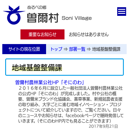
重要なお知らせ
お知らせはありません
サイトの現在位置
トップ
⇒
部署一覧
⇒
地域基盤整備課
地域基盤整備課
曽爾村農林業公社HP「そにのわ」
２０１６年６月に設立した一般社団法人曽爾村農林業公社
の公式HP「そにのわ」が完成しました。村や公社の概
要、曽爾米ブランド化協議会、薬草事業、新規就農者支援
の取り組み、大字ごとに進む地域イノベーション・プロジ
ェクトについて紹介していますので、ご覧ください。日々
のニュースやお知らせは、facebookページで随時発信して
いきます。(そにのわHP内でも見ることができます）
2017年9月21日